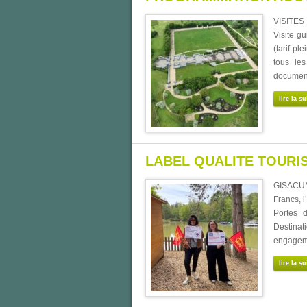
VISITES
Visite g
(tarif pl
tous le
document
lire la su
LABEL QUALITE TOURIS
GISACUM
Francs, 
Portes 
Destinat
engageme
lire la su