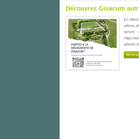
Découvrez Gisacum autr
En atten
arbres et
seront 
https://w
pèlerin d
lire la su