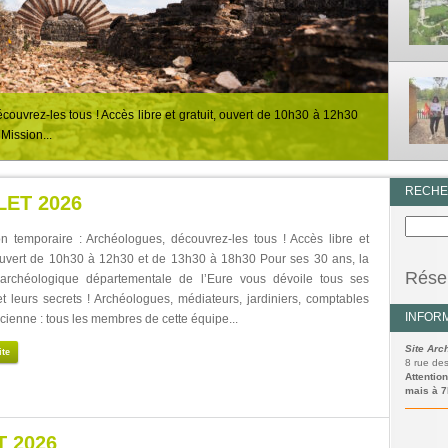
couvrez-les tous ! Accès libre et gratuit, ouvert de 10h30 à 12h30
Mission...
RECH
ET 2026
on temporaire : Archéologues, découvrez-les tous ! Accès libre et
 ouvert de 10h30 à 12h30 et de 13h30 à 18h30 Pour ses 30 ans, la
Réser
 archéologique départementale de l’Eure vous dévoile tous ses
et leurs secrets ! Archéologues, médiateurs, jardiniers, comptables
INFOR
icienne : tous les membres de cette équipe...
Site Ar
ite
8 rue de
Attention
mais à 7
 2026