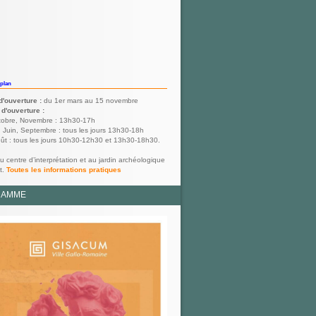
 plan
d'ouverture :
du 1er mars au 15 novembre
 d'ouverture :
tobre, Novembre : 13h30-17h
i, Juin, Septembre : tous les jours 13h30-18h
Août : tous les jours 10h30-12h30 et 13h30-18h30.
u centre d’interprétation et au jardin archéologique
it.
Toutes les informations pratiques
RAMME