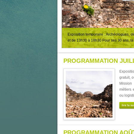
Exposition temporaire : Archéologues, dé
et de 13h30 à 18h30 Pour ses 30 ans, la 
PROGRAMMATION JUILL
Expositi
gratuit,
Mission
métiers 
ou logist
lire la su
PROGRAMMATION AOÛT