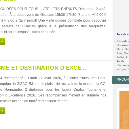
 GUIDÉES POUR TOUS – ATELIERS ENFANTS Dimanche 2 août
uidée : À la découverte de Gisacum 15h30-17h30 (8 ans et +) 5,00 €
ein) – 3,00 € (tarif réduit) Une visite guidée complète pour découvrir
s secrets de Gisacum grâce à la présentation des maquettes,
s et objets exposés dans le musée....
Agrandir le
Période 
ite
Horaires
Mars, Oc
Avril, Ma
Juillet, 
Tarifs
L’accès a
ME ET DESTINATION D’EXCE...
est gratu
 récompensé ! Lundi 27 avril 2026, à Center Parcs des Bois-
PROG
l’équipe de GISACUM a eu le plaisir de recevoir de la main de la CCI
de Normandie, 2 diplômes pour les labels Qualité Tourisme et
ion d’Excellence 2026. Ces récompenses mettent en lumière nos
nts et actions en matière d’accueil de nos...
ite